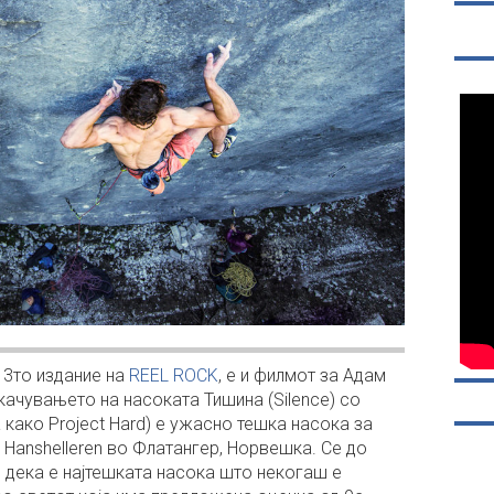
13то издание на
REEL ROCK
, е и филмот за Адам
качувањето на насоката Тишина (Silence) со
 како Project Hard) е ужасно тешка насока за
Hanshelleren во Флатангер, Норвешка. Се до
 дека е најтешката насока што некогаш е