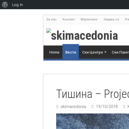
Log In
За нас
Контакт
Маркетинг
Најави се
Ре
Home
Вести
Ски Центри
Ски Паке
Тишина – Proje
skimacedonia
19/10/2018