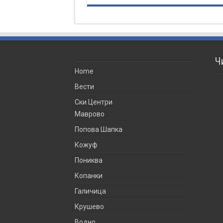
Ч
Home
Вести
Ски Центри
Маврово
Попова Шапка
Кожуф
Пониква
Копанки
Галичица
Крушево
Водно