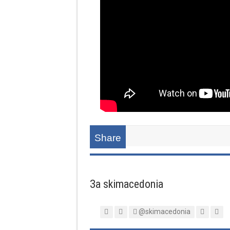
Share
За skimacedonia
@skimacedonia