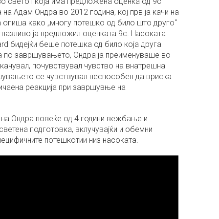
во светот која има предложена оценка од 9с
 на Адам Ондра во 2012 година, кој прв ја качи на
а опиша како „многу потешко од било што друго“
тпазливо ја предложил оценката 9c. Насоката
rd бидејќи беше потешка од било која друга
а по завршувањето, Ондра ја преименуваше во
 качувал, почувствувал чувство на внатрешна
ршувањето се чувствувал неспособен да вриска
ичаена реакција при завршувње на
на Ондра повеќе од 4 години вежбање и
светена подготовка, вклучувајќи и обемни
пецифичните потешкотии низ насоката.