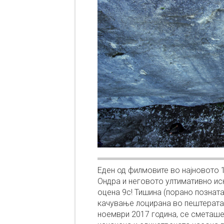
Еден од филмовите во најновото 
Ондра и неговото ултимативно ис
оцена 9c! Тишина (порано позната
качување лоцирана во пештерата 
ноември 2017 година, се сметаше