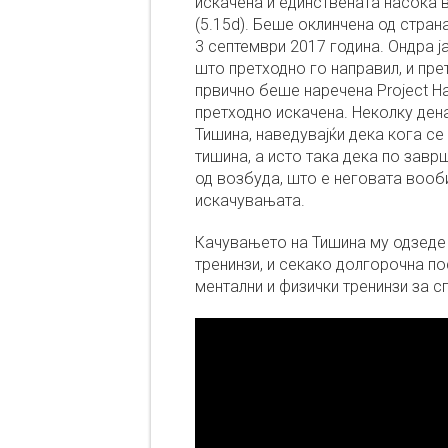
искачена и единствената насока 
(5.15d). Беше оклинчена од страна
3 септември 2017 година. Ондра ј
што претходно го направил, и пре
првично беше наречена Project Ha
претходно искачена. Неколку ден
Тишина, наведувајќи дека кога се
тишина, а исто така дека по зав
од возбуда, што е неговата вооб
искачувањата.
Качувањето на Тишина му одзеде 
тренинзи, и секако долгорочна по
ментални и физички тренинзи за с