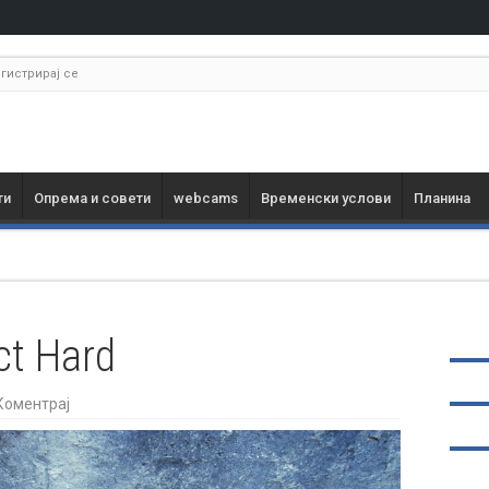
гистрирај се
ти
Опрема и совети
webcams
Временски услови
Планина
ct Hard
Коментрај