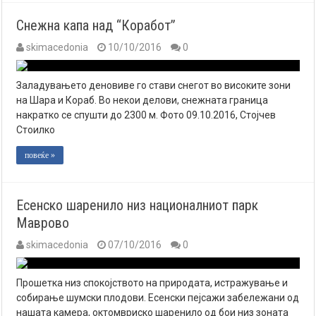
Снежна капа над “Коработ”
skimacedonia
10/10/2016
0
Заладувањето деновиве го стави снегот во високите зони
на Шара и Кораб. Во некои делови, снежната граница
накратко се спушти до 2300 м. Фото 09.10.2016, Стојчев
Стоилко
повеќе »
Есенско шаренило низ националниот парк
Маврово
skimacedonia
07/10/2016
0
Прошетка низ спокојството на природата, истражување и
собирање шумски плодови. Есенски пејсажи забележани од
нашата камера, октомвриско шаренило од бои низ зоната