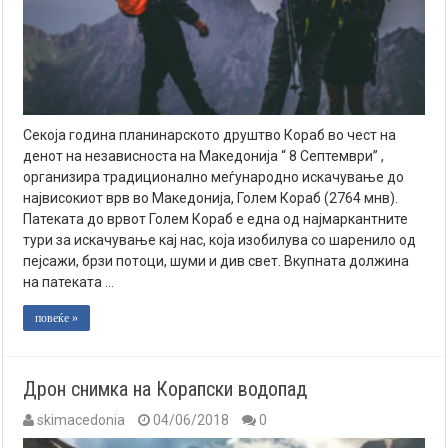
Секоја година планинарското друштво Кораб во чест на
денот на независноста на Македонија “ 8 Септември” ,
организира традиционално меѓународно искачување до
највисокиот врв во Македонија, Голем Кораб (2764 мнв).
Патеката до врвот Голем Кораб е една од најмаркантните
тури за искачување кај нас, која изобилува со шаренило од
пејсажи, брзи потоци, шуми и див свет. Вкупната должина
на патеката …
повеќе »
Дрон снимка на Корапски водопад
skimacedonia
04/06/2018
0