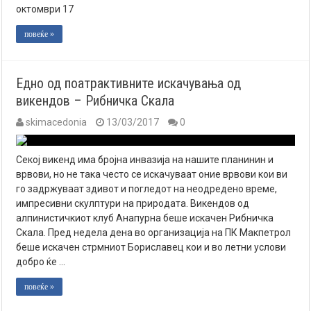
октомври 17
повеќе »
Едно од поатрактивните искачувања од
викендов – Рибничка Скала
skimacedonia
13/03/2017
0
Секој викенд има бројна инвазија на нашите планинин и
врвови, но не така често се искачуваат оние врвови кои ви
го задржуваат здивот и погледот на неодредено време,
импресивни скулптури на природата. Викендов од
алпинистичкиот клуб Анапурна беше искачен Рибничка
Скала. Пред недела дена во организација на ПК Макпетрол
беше искачен стрмниот Бориславец кои и во летни услови
добро ќе …
повеќе »