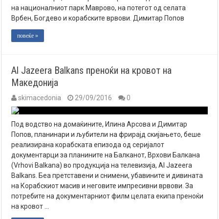
на националниот парк Маврово, на потегот од селата
Врбен, Богдево и корабските врвови. Димитар Попов
повеќе »
Al Jazeera Balkans преноќи на кровот на
Македонија
skimacedonia
29/09/2016
0
Под водство на домаќините, Илина Арсова и Димитар
Попов, планинари и љубители на фрирајд скијањето, беше
реализирана корабската епизода од серијалот
документарци за планините на Балканот, Врхови Балкана
(Vrhovi Balkana) во продукција на телевизија, Al Jazeera
Balkans. Беа претставени и снимени, убавините и дивината
на Корабскиот масив и неговите импресивни врвови. За
потребите на документарниот филм целата екипа преноќи
на кровот …