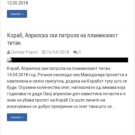
12.05.2018
повеќе »
Кораб, Априлска ски патрола на планинскиот
титан.
Dimitar Popov
16/04/2018
0
Кораб, Априлска ски патрола на планинскиот титан,
14.04.2018 год. Речиси насекаде низ Mакедонија пролетта е
навлезена и силно присутна, додека на Коработ туку што се
буди. Огромни количества снег, напласнати од зимава која
годинава ги даде.Овој априлски ден навистина почасти и е
знак за убава пролет на Кораб.Се уште лините на
искачување се добро прекриени со снег така што се …
повеќе »