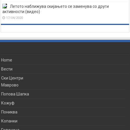
Летото наближува скијањето се заменува со други
активности (видео)
17/04/2020
Home
Вести
Ски Центри
Маврово
Попова Шапка
Кожуф
Пониква
Копанки
Галичица