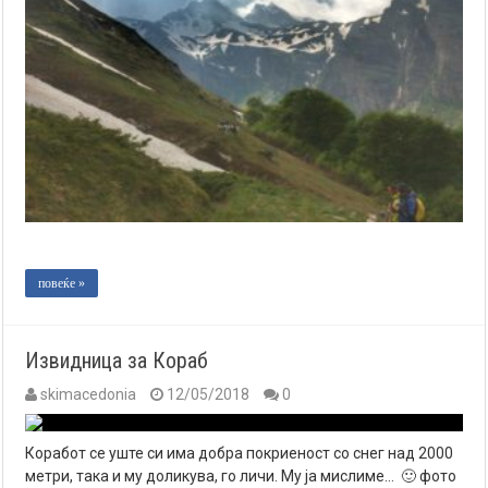
повеќе »
Извидница за Кораб
skimacedonia
12/05/2018
0
Коработ се уште си има добра покриеност со снег над 2000
метри, така и му доликува, го личи. Му ја мислиме… 🙂 фото