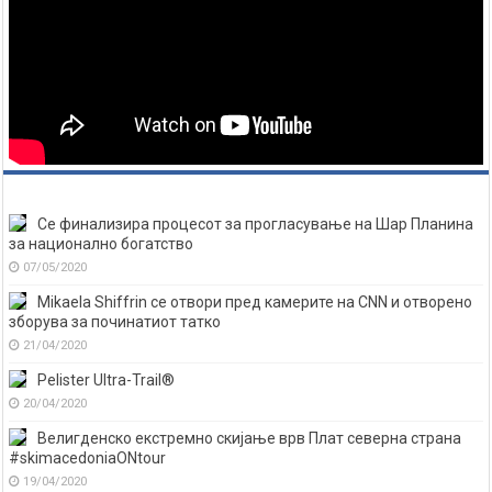
Се финализира процесот за прогласување на Шар Планина
за национално богатство
07/05/2020
Mikaela Shiffrin се отвори пред камерите на CNN и отворено
зборува за починатиот татко
21/04/2020
Pelister Ultra-Trail®
20/04/2020
Велигденско екстремно скијање врв Плат северна страна
#skimacedoniaONtour
19/04/2020