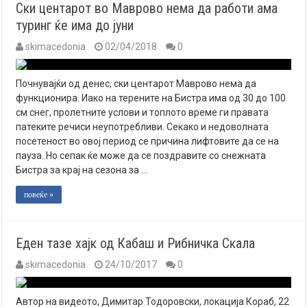
Ски центарот во Маврово нема да работи ама
туринг ќе има до јуни
skimacedonia
02/04/2018
0
Почнувајќи од денес, ски центарот Маврово нема да
функционира. Иако на терените на Бистра има од 30 до 100
см снег, пролетните услови и топлото време ги правата
патеките речиси неупотребливи. Секако и недоволната
посетеност во овој период се причина лифтовите да се на
пауза. Но сепак ќе може да се поздравите со снежната
Бистра за крај на сезона за …
повеќе »
Еден тазе хајк од Кабаш и Рибничка Скала
skimacedonia
24/10/2017
0
Автор на видеото, Димитар Тодоровски, локација Кораб, 22