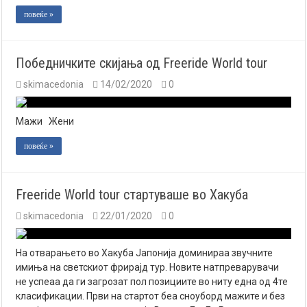
повеќе »
Победничките скијања од Freeride World tour
skimacedonia
14/02/2020
0
Мажи Жени
повеќе »
Freeride World tour стартуваше во Хакуба
skimacedonia
22/01/2020
0
На отварањето во Хакуба Јапонија доминираа звучните
имиња на светскиот фрирајд тур. Новите натпреварувачи
не успеаа да ги загрозат пол позициите во ниту една од 4те
класификации. Први на стартот беа сноуборд мажите и без