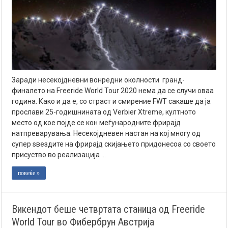
Заради несекојдневни вонредни околности гранд-
финалето на Freeride World Tour 2020 нема да се случи оваа
година. Како и да е, со страст и смирение FWT сакаше да ја
прослави 25-годишнината од Verbier Xtreme, култното
место од кое појде се кон меѓународните фрирајд
натпреварувања. Несекојдневен настан на кој многу од
супер ѕвездите на фрирајд скијањето придонесоа со своето
присуство во реализација …
повеќе »
Викендот беше четвртата станица од Freeride
World Tour во Фибербрун Австрија