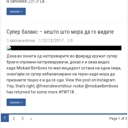
is canceled 🇯🇵 // La …
повеќе »
Супер баланс – нешто што мора да го видите
skimacedonia
12/12/2017
0
Дека во зоната од натпреварите во фрирајд кружат супер
брзи и спремни натпреварувачи, доказ е и оваа видео
каде Mickael Bimboes по мал инцидент остана на една скија,
снаоѓајќи се супер избалансирано на терен каде мора да
признаете тешко е и да се оди. View this post on Instagram
Yep, that's right, @freerideworldtour rookie @mickaelbimboes
has returned for some more #FWT18 …
повеќе »
1
2
3
»
Page 1 of 3