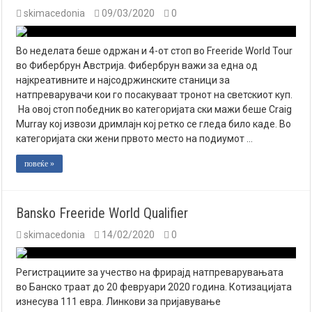
skimacedonia
09/03/2020
0
Во неделата беше одржан и 4-от стоп во Freeride World Tour
во Фибербрун Австрија. Фибербрун важи за една од
најкреативните и најсодржинските станици за
натпреварувачи кои го посакуваат тронот на светскиот куп.
На овој стоп победник во категоријата ски мажи беше Craig
Murray кој извози дримлајн кој ретко се гледа било каде. Во
категоријата ски жени првото место на подиумот …
повеќе »
Bansko Freeride World Qualifier
skimacedonia
14/02/2020
0
Регистрациите за учество на фрирајд натпреварувањата
во Банско траат до 20 февруари 2020 година. Котизацијата
изнесува 111 евра. Линкови за пријавување