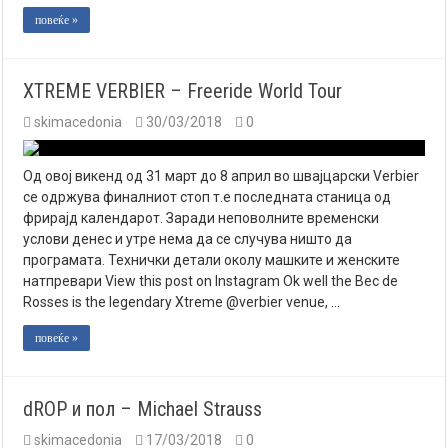
повеќе »
XTREME VERBIER – Freeride World Tour
skimacedonia
30/03/2018
0
Од овој викенд од 31 март до 8 април во швајцарски Verbier
се одржува финалниот стоп т.е последната станица од
фрирајд календарот. Заради неповолните временски
услови денес и утре нема да се случува ништо да
програмата. Технички детали околу машките и женските
натпревари View this post on Instagram Ok well the Bec de
Rosses is the legendary Xtreme @verbier venue, …
повеќе »
dROP и пол – Michael Strauss
skimacedonia
17/03/2018
0