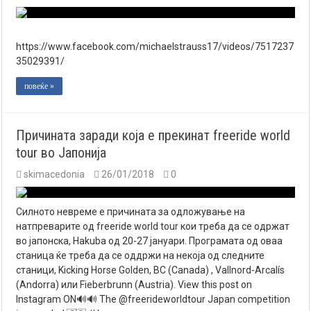
https://www.facebook.com/michaelstrauss17/videos/7517237
35029391/
повеќе »
Причината заради која е прекинат freeride world
tour во Јапонија
skimacedonia
26/01/2018
0
Силното невреме е причината за одложување на
натпреварите од freeride world tour кои треба да се одржат
во јапонска, Hakuba од 20-27 јануари. Програмата од оваа
станица ќе треба да се оддржи на некоја од следните
станици, Kicking Horse Golden, BC (Canada) , Vallnord-Arcalís
(Andorra) или Fieberbrunn (Austria). View this post on
Instagram ON🔊🔊 The @freerideworldtour Japan competition