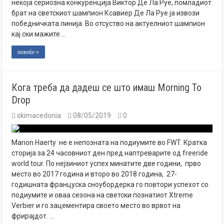
некоја сериозна конкуренција Виктор Де Ла Руе, помладиот
брат на светскиот шампион Ксавиер Де Ла Руе ја извози
победничката линија. Во отсуство на актуелниот шампион
кај ски мажите …
повеќе »
Кога треба да дадеш се што имаш Morning To
Drop
skimacedonia
08/05/2019
0
Marion Haerty не е непозната на подиумите во FWT. Кратка
сторија за 24 часовниот ден пред наптреварите од freeride
world tour. По нејзиниот успех минатите две години, прво
место во 2017 година и второ во 2018 година, 27-
годишната француска сноубордерка го повтори успехот со
подиумите и оваа сезона на светски познатиот Xtreme
Verbier и го зацементира своето место во врвот на
фрирајдот. …