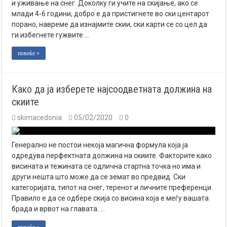
и уживање на снег. Доколку ги учите на скијање, ако се
млади 4-6 години, добро е да пристигнете во ски центарот
порано, навреме да изнајмите скии, ски карти се со цел да
ги избегнете гужвите …
повеќе »
Како да ја изберете најсоодветната должина на
скиите
skimacedonia
05/02/2020
0
Генерално не постои некоја магична формула која ја
одредува перфектната должина на скиите. Факторите како
висината и тежината се одлична стартна точка но има и
други нешта што може да се земат во предвид. Ски
категоријата, типот на снег, теренот и личните преференци.
Правило е да се одбере скија со висина која е меѓу вашата
брада и врвот на главата. …
повеќе »