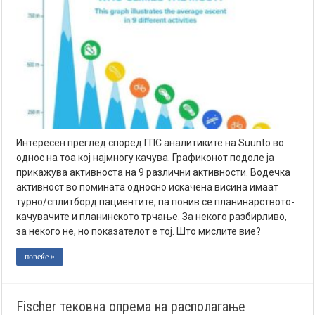
Интересен преглед според ГПС аналитиките на Suunto во
однос на тоа кој најмногу качува. Графиконот подоле ја
прикажува активноста на 9 различни активности. Водечка
активност во поминатa односно искачена висина имаат
турно/сплитборд пациентите, па понив се планинарството-
качувачите и планинското трчање. За некого разбирливо,
за некого не, но показателот е тој. Што мислите вие?
повеќе »
Fischer тековна опрема на располагање