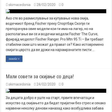
skimacedonia
28/02/2020
0
Ако сте во размислување за купување нова скија,
водечкиот бренд Fischer преку Спортбајк Скопје ги
препорачува овие модели кои ги има на лагер, но на
располагање ви се и водечки модели Fischer The Curve,
фрирајд моделот Fischer Ranger. Pro Mtn 95 Ti – Ви требаат
стабилни скии што можат да прават се? Како истовремено
скијата цврсто да ве држи на најзамрзнатите писти …
повеќе »
Мали совети за скијање со деца!
skimacedonia
24/02/2020
0
За децата добро е уште на старт, првите впечатоци и
искуство од скијањето да бидат пријатни без стрес и секако
најавени неколку денови наназад како возбудлива забава