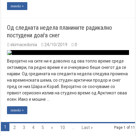
повеќе »
Од следната недела планините радикално
постудени доаѓа снег
skimacedonia
24/10/2019
0
Веројатно на сите ни е доволно од ова топло време среде
октомври, па редно време е и очекувано беше снегот да се
најави. Од средината на следанта недела следува промена
на временската шема, со студен арктички продор и снег
пред се низ Шара и Кораб. Веројатно се соочуваме со
првиот сериозен излив на студено време од Арктикот оваа
есен. Иако е мошне …
повеќе »
1
2
3
4
5
»
10
...
Last »
Page 1 of 11