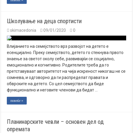
Школување на деца спортисти
skimacedonia
09/01/2020
0
Влијанието на семејството врз развојот на детето е
есенцијално. Преку семејството, детето го стекнува првото
знаење за светот околу себе, развивајќи се социјално,
емоционално и когнитивно. Родителите треба да го
претставуваат авторитетот на чија искреност никогаш не се
сомнева, и одговорно да ги распределат правата и
обврските на детето. Со цел семејството да биде
функционално и неговите членови да бидат …
повеќе »
Планинарските чевли – основен дел од
опремата