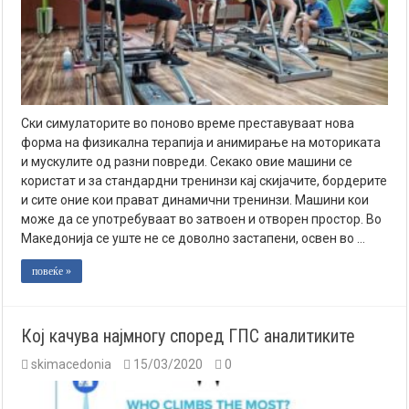
Ски симулаторите во поново време преставуваат нова
форма на физикална терапија и анимирање на моториката
и мускулите од разни повреди. Секако овие машини се
користат и за стандардни тренинзи кај скијачите, бордерите
и сите оние кои прават динамични тренинзи. Машини кои
може да се употребуваат во затвоен и отворен простор. Во
Македонија се уште не се доволно застапени, освен во …
повеќе »
Кој качува најмногу според ГПС аналитиките
skimacedonia
15/03/2020
0