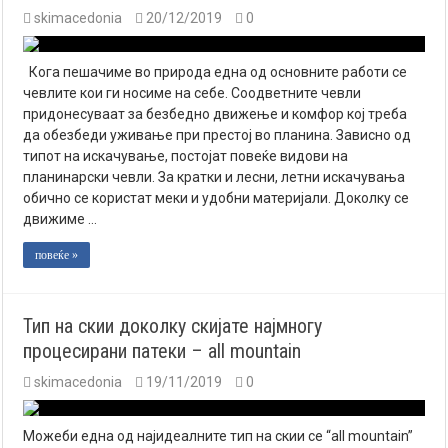
skimacedonia
20/12/2019
0
Кога пешачиме во природа една од основните работи се
чевлите кои ги носиме на себе. Соодветните чевли
придонесуваат за безбедно движење и комфор кој треба
да обезбеди уживање при престој во планина. Зависно од
типот на искачување, постојат повеќе видови на
планинарски чевли. За кратки и лесни, летни искачувања
обично се користат меки и удобни материјали. Доколку се
движиме …
повеќе »
Тип на скии доколку скијате најмногу
процесирани патеки – all mountain
skimacedonia
19/11/2019
0
Можеби една од најидеалните тип на скии се “all mountain”