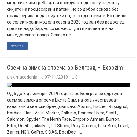
моделите кои треба да ги поседувате доколку најмногу
скијате на процесирани патеки, но со добра основа без
грижа сериозно да скијате и надвор од патеките. Во прилог
се селектирани модели сезона 2020 годиан без редослед,
прв или најдобар, но со можност да ги набавите и на
македонскиот пазар. Секако не …
повеќе »
Саем на зимска опрема во Белград – Expozim
skimacedonia
07/11/2019
0
Од 5 до 8 декември, 2019 година во Белград се одржува
саем за зимска опрема Експо-Зим, на која учествуваат
излагачи и светски брендови како Atomic, Fischer, Rossignol,
Nordica, Elan, Volkl, Marker, Dalbello, Dainese Uvex, Scott ,
Salomon, Spyder, The North Face, Emporio Armani, Burton,
Nitro, Oneill, Quiksilver, DC Shoes, Roxy Carrera, Leki, Bula, Level,
Zanier, NGN, GoPro, SIDAS, BootDoc. …